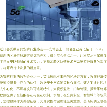
近日备受瞩目的安防行业盛会——安博会上，知名企业英飞拓（Infinity）
创新的区块链解决方案惊艳亮相，成为展会焦点之一。此次展示不仅彰显
飞拓在安防领域的技术实力，更预示着区块链技术与系统监控服务的深度
，将开启行业发展的新篇章。
为安防行业的领军企业之一，英飞拓此次带来的区块链方案，旨在解决传
统监控服务中存在的信任、数据安全与追溯等核心痛点。该方案通过区块
去中心化、不可篡改和可追溯特性，为视频监控、门禁管理、报警系统等
数据提供了全新的存证与验证机制。例如，在公共安全、智慧城市等场景
，监控视频作为关键证据，其真实性与完整性至关重要。英飞拓的区块链