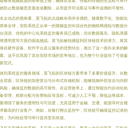
能够将视频数据的哈希值上链，确保从采集、传输到存储的全流程可审计
效防止数据被恶意篡改或删除，从而提升司法取证与事件追溯的可靠性。
名企动态的视角看，英飞拓此次战略布局并非偶然。随着数字化、智能化
席卷全球，安防系统正从单一的视频监控向综合性的物联网感知与数据分
台演进。传统的中心化系统监控服务虽已成熟，但在数据孤岛、隐私泄露
维透明度等方面仍面临挑战。英飞拓敏锐捕捉到区块链技术的潜力，将其
身在硬件设备、软件平台及云服务的优势结合，推出了这一面向未来的解
案。这不仅巩固了其在安防市场的竞争地位，也为整个行业提供了可借鉴
新范式。
体到系统监控服务领域，英飞拓的区块链方案带来了多重价值提升。在数
全层面，区块链的加密算法与分布式存储机制，能够抵御外部攻击与内部
风险，确保监控数据的高可靠性。在运营效率上，通过智能合约自动化执
备管理、权限分配与告警响应等流程，可减少人工干预，降低运维成本。
案增强了服务的透明性与可信度，尤其适用于金融、交通、能源等对合规
求极高的行业客户。例如，在银行网点监控中，区块链可确保监控记录的
性，为纠纷处理与审计提供坚实依据。
飞拓在安博会的亮相，不仅是一次产品展示，更是一次行业宣言。它标志